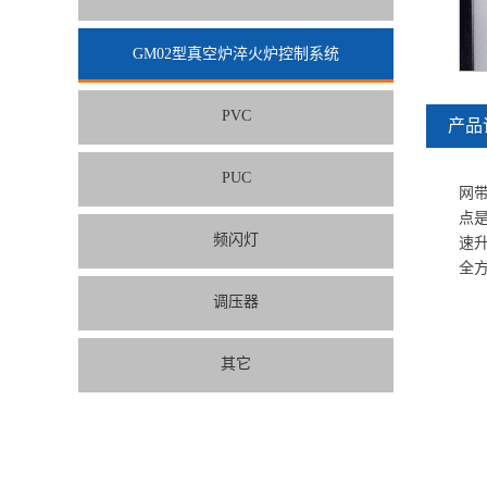
GM02型真空炉淬火炉控制系统
PVC
产品
PUC
网
点
频闪灯
速
全
调压器
其它